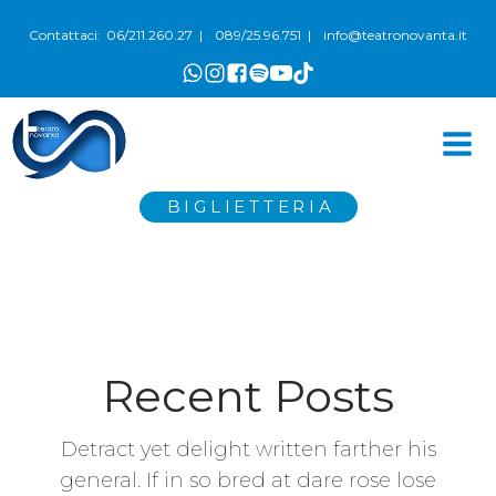
06/211.260.27
089/25.96.751
info@teatronovanta.it
Contattaci:
|
|
BIGLIETTERIA
Recent Posts
Detract yet delight written farther his
general. If in so bred at dare rose lose