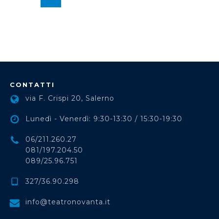
CONTATTI
via F. Crispi 20, Salerno
Lunedì - Venerdì: 9:30-13:30 / 15:30-19:30
06/211.260.27
081/197.204.50
089/25.96.751
327/36.90.298
info@teatronovanta.it