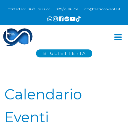
06/211.260.27
089/25.96.751
info@teatronovanta.it
Contattaci:
|
|
BIGLIETTERIA
Calendario
Eventi