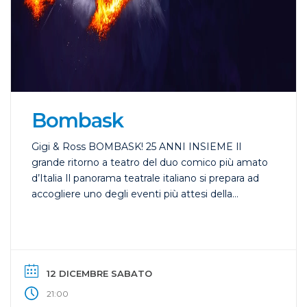
Bombask
Gigi & Ross BOMBASK! 25 ANNI INSIEME Il
grande ritorno a teatro del duo comico più amato
d’Italia Il panorama teatrale italiano si prepara ad
accogliere uno degli eventi più attesi della
stagione: il nuovo show di Gigi e Ross, intitolato
“BOMBASK!”. Non si tratta di un semplice
spettacolo comico, ma di una vera e […]
12 DICEMBRE SABATO
21:00