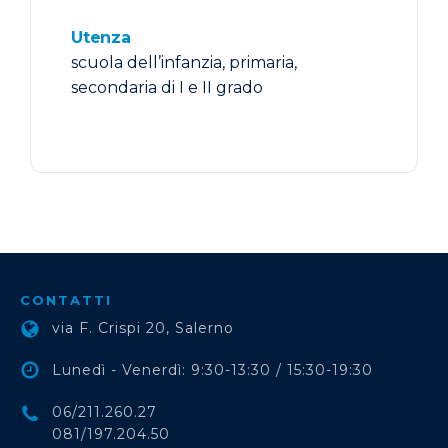
Utenza
scuola dell’infanzia, primaria,
secondaria di I e II grado
CONTATTI
via F. Crispi 20, Salerno
Lunedì - Venerdì: 9:30-13:30 / 15:30-19:30
06/211.260.27
081/197.204.50