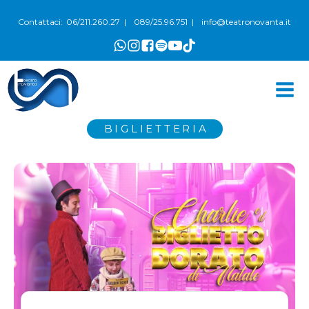
06/211.260.27
089/25.96.751
info@teatronovanta.it
Contattaci:
|
|
BIGLIETTERIA