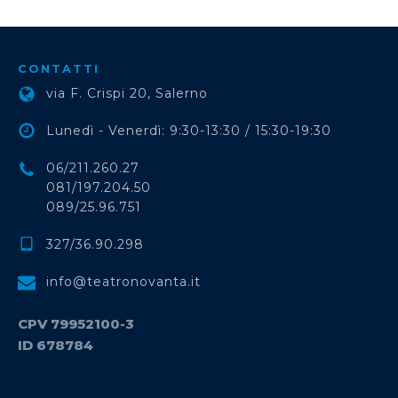
CONTATTI
via F. Crispi 20, Salerno
Lunedì - Venerdì: 9:30-13:30 / 15:30-19:30
06/211.260.27
081/197.204.50
089/25.96.751
327/36.90.298
info@teatronovanta.it
CPV 79952100-3
ID 678784