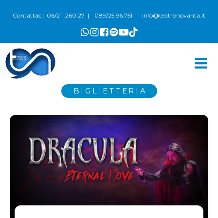
06/211.260.27
089/25.96.751
info@teatronovanta.it
Contattaci:
|
|
BIGLIETTERIA