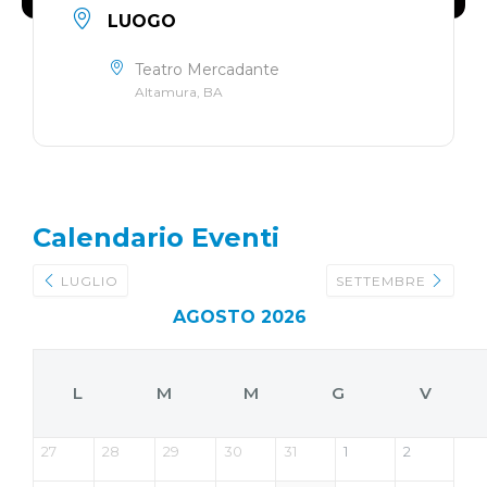
LUOGO
Teatro Mercadante
Altamura, BA
Calendario Eventi
LUGLIO
SETTEMBRE
AGOSTO 2026
L
M
M
G
V
27
28
29
30
31
1
2