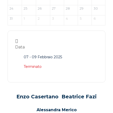
24
25
26
27
28
29
30
31
1
2
3
4
5
6
Data
07 - 09 Febbraio 2025
Terminato
Enzo Casertano Beatrice Fazi
Alessandra Merico