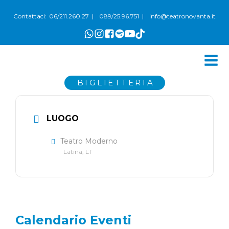
06/211.260.27
089/25.96.751
info@teatronovanta.it
Contattaci:
|
|
BIGLIETTERIA
LUOGO
Teatro Moderno
Latina, LT
Calendario Eventi