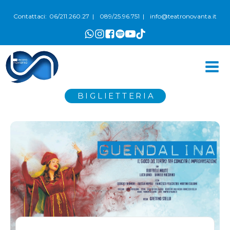
06/211.260.27
089/25.96.751
info@teatronovanta.it
Contattaci:
|
|
BIGLIETTERIA