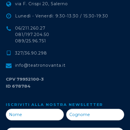
via F. Crispi 20, Salerno
Lunedì - Venerdì: 9:30-13:30 / 15:30-19:30
06/211.260.27
081/197.204.50
089/25.96.751
327/36.90.298
info@teatronovanta.it
CPV 79952100-3
ID 678784
ISCRIVITI ALLA NOSTRA NEWSLETTER
Iscriviti alla
Nostra
Newsletter