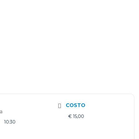
COSTO
a
€ 15,00
10:30