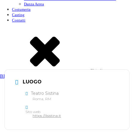
Danza Aerea
Costumeria
Casting
Contatti
Chiudi
BIGLIETTERIA
LUOGO
Teatro Sistina
Roma, RM
Sito web
https://ilsistina.it