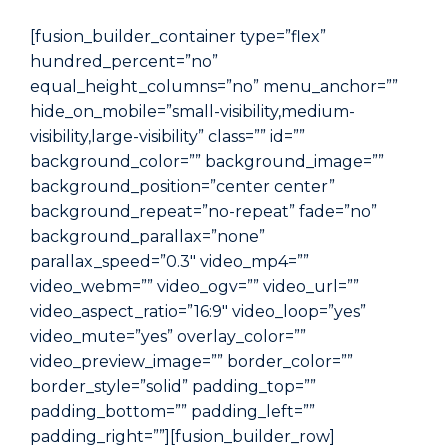
[fusion_builder_container type=”flex”
hundred_percent=”no”
equal_height_columns=”no” menu_anchor=””
hide_on_mobile=”small-visibility,medium-
visibility,large-visibility” class=”” id=””
background_color=”” background_image=””
background_position=”center center”
background_repeat=”no-repeat” fade=”no”
background_parallax=”none”
parallax_speed=”0.3″ video_mp4=””
video_webm=”” video_ogv=”” video_url=””
video_aspect_ratio=”16:9″ video_loop=”yes”
video_mute=”yes” overlay_color=””
video_preview_image=”” border_color=””
border_style=”solid” padding_top=””
padding_bottom=”” padding_left=””
padding_right=””][fusion_builder_row]