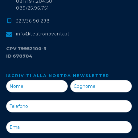
081/197.204.50
089/25.96.751
327/36.90.298
info@teatronovanta.it
CPV 79952100-3
ID 678784
ISCRIVITI ALLA NOSTRA NEWSLETTER
Iscriviti alla
Nostra
Newsletter