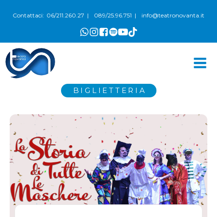
06/211.260.27
089/25.96.751
info@teatronovanta.it
Contattaci:
|
|
BIGLIETTERIA