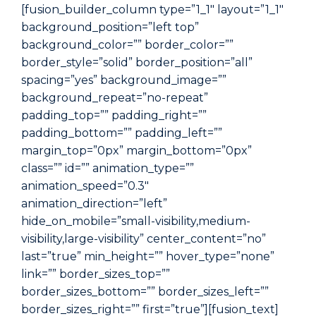
[fusion_builder_column type=”1_1″ layout=”1_1″
background_position=”left top”
background_color=”” border_color=””
border_style=”solid” border_position=”all”
spacing=”yes” background_image=””
background_repeat=”no-repeat”
padding_top=”” padding_right=””
padding_bottom=”” padding_left=””
margin_top=”0px” margin_bottom=”0px”
class=”” id=”” animation_type=””
animation_speed=”0.3″
animation_direction=”left”
hide_on_mobile=”small-visibility,medium-
visibility,large-visibility” center_content=”no”
last=”true” min_height=”” hover_type=”none”
link=”” border_sizes_top=””
border_sizes_bottom=”” border_sizes_left=””
border_sizes_right=”” first=”true”][fusion_text]