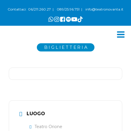
06/211.260.27
089/25.96.751
info@teatronovanta.it
Contattaci:
|
|
BIGLIETTERIA
LUOGO
Teatro Orione