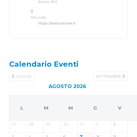
Roma, RM
Sito web
https://teatroorione.it
Calendario Eventi
LUGLIO
SETTEMBRE
AGOSTO 2026
L
M
M
G
V
27
28
29
30
31
1
2
3
4
5
6
7
8
9