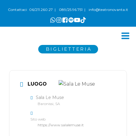
06/211.260.27
089/25.96.751
info@teatronovanta.it
Contattaci:
|
|
BIGLIETTERIA
LUOGO
Sala Le Muse
Baronissi, SA
Sito web
https://www.salalemuse.it