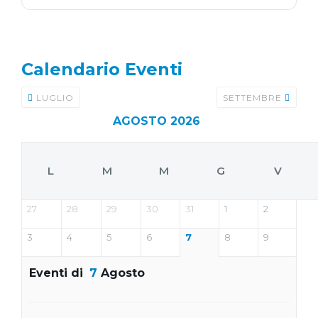
Calendario Eventi
LUGLIO
SETTEMBRE
AGOSTO 2026
L
M
M
G
V
27
28
29
30
31
1
2
3
4
5
6
7
8
9
Eventi di
7
Agosto