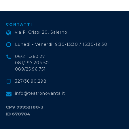
CONTATTI
via F. Crispi 20, Salerno
Lunedì - Venerdì: 9:30-13:30 / 15:30-19:30
06/211.260.27
081/197.204.50
089/25.96.751
327/36.90.298
info@teatronovanta.it
CPV 79952100-3
ID 678784