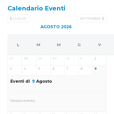
Calendario Eventi
LUGLIO
SETTEMBRE
AGOSTO 2026
L
M
M
G
V
27
28
29
30
31
1
2
3
4
5
6
7
8
9
Eventi di
9
Agosto
Nessun evento