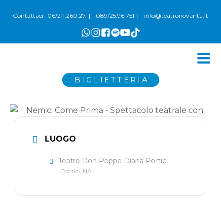
06/211.260.27
089/25.96.751
info@teatronovanta.it
Contattaci:
|
|
BIGLIETTERIA
LUOGO
Teatro Don Peppe Diana Portici
Portici, NA