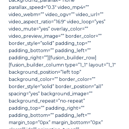
background_parallax=”none”
parallax_speed=”0.3″ video_mp4=””
video_webm=”” video_ogv=”” video_url=””
video_aspect_ratio=”16:9″ video_loop=”yes”
video_mute=”yes” overlay_color=””
video_preview_image=”” border_color=””
border_style=”solid” padding_top=””
padding_bottom=”” padding_left=””
padding_right=””][fusion_builder_row]
[fusion_builder_column type=”1_1″ layout=”1_1″
background_position=”left top”
background_color=”” border_color=””
border_style=”solid” border_position=”all”
spacing=”yes” background_image=””
background_repeat=”no-repeat”
padding_top=”” padding_right=””
padding_bottom=”” padding_left=””
margin_top=”0px” margin_bottom=”0px”