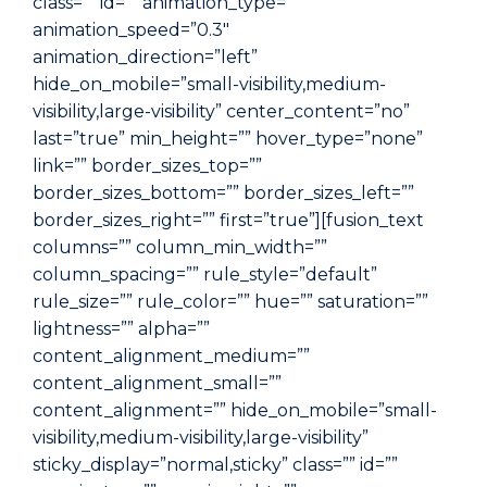
class=”” id=”” animation_type=””
animation_speed=”0.3″
animation_direction=”left”
hide_on_mobile=”small-visibility,medium-
visibility,large-visibility” center_content=”no”
last=”true” min_height=”” hover_type=”none”
link=”” border_sizes_top=””
border_sizes_bottom=”” border_sizes_left=””
border_sizes_right=”” first=”true”][fusion_text
columns=”” column_min_width=””
column_spacing=”” rule_style=”default”
rule_size=”” rule_color=”” hue=”” saturation=””
lightness=”” alpha=””
content_alignment_medium=””
content_alignment_small=””
content_alignment=”” hide_on_mobile=”small-
visibility,medium-visibility,large-visibility”
sticky_display=”normal,sticky” class=”” id=””