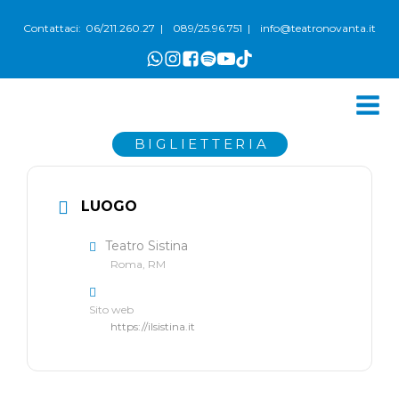
06/211.260.27
089/25.96.751
info@teatronovanta.it
Contattaci:
|
|
BIGLIETTERIA
LUOGO
Teatro Sistina
Roma, RM
Sito web
https://ilsistina.it