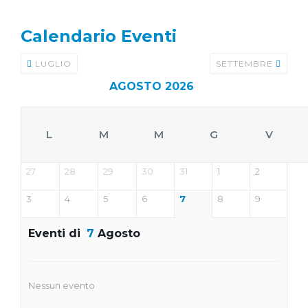
Calendario Eventi
LUGLIO
SETTEMBRE
AGOSTO 2026
L
M
M
G
V
27
28
29
30
31
1
2
3
4
5
6
7
8
9
Eventi di
7
Agosto
Nessun evento