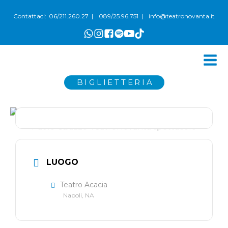
06/211.260.27
089/25.96.751
info@teatronovanta.it
Contattaci:
|
|
BIGLIETTERIA
LUOGO
Teatro Acacia
Napoli, NA