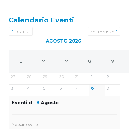
Calendario Eventi
LUGLIO
SETTEMBRE
AGOSTO 2026
L
M
M
G
V
27
28
29
30
31
1
2
3
4
5
6
7
8
9
Eventi di
8
Agosto
Nessun evento