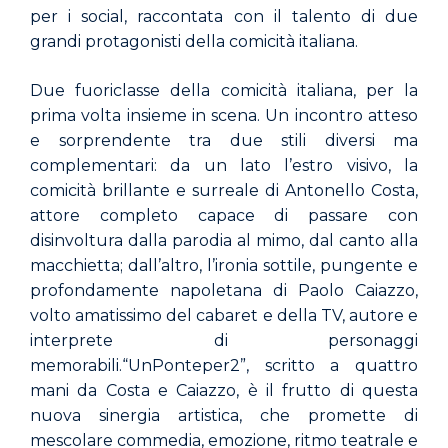
per i social, raccontata con il talento di due
grandi protagonisti della comicità italiana.
Due
fuoriclasse
della
comicità
italiana,
per
la
prima
volta
insieme
in
scena.
Un
incontro
atteso
e
sorprendente
tra
due
stili
diversi
ma
complementari:
da
un
lato
l’estro
visivo,
la
comicità
brillante
e
surreale
di
Antonello
Costa,
attore
completo
capace
di
passare
con
disinvoltura
dalla
parodia
al
mimo,
dal
canto
alla
macchietta;
dall’altro,
l’ironia
sottile,
pungente
e
profondamente
napoletana
di
Paolo
Caiazzo,
volto
amatissimo
del
cabaret
e
della
TV,
autore
e
interprete
di
personaggi
memorabili.
“Un
Ponte
per
2”,
scritto
a
quattro
mani
da
Costa
e
Caiazzo,
è
il
frutto
di
questa
nuova
sinergia
artistica,
che
promette
di
mescolare
commedia, emozione, ritmo teatrale e