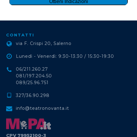
CONTATTI
via F. Crispi 20, Salerno
Lunedì - Venerdì: 9:30-13:30 / 15:30-19:30
06/211.260.27
081/197.204.50
089/25.96.751
327/36.90.298
info@teatronovanta.it
CPV 79952100-3