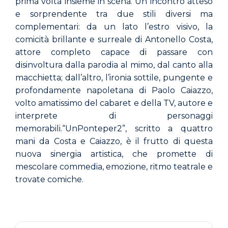
prima
volta
insieme
in
scena.
Un
incontro
atteso
e
sorprendente
tra
due
stili
diversi
ma
complementari:
da
un
lato
l’estro
visivo,
la
comicità
brillante
e
surreale
di
Antonello
Costa,
attore
completo
capace
di
passare
con
disinvoltura
dalla
parodia
al
mimo,
dal
canto
alla
macchietta;
dall’altro,
l’ironia
sottile,
pungente
e
profondamente
napoletana
di
Paolo
Caiazzo,
volto
amatissimo
del
cabaret
e
della
TV,
autore
e
interprete
di
personaggi
memorabili.
“Un
Ponte
per
2”,
scritto
a
quattro
mani
da
Costa
e
Caiazzo,
è
il
frutto
di
questa
nuova
sinergia
artistica,
che
promette
di
mescolare
commedia, emozione, ritmo teatrale e
trovate comiche.