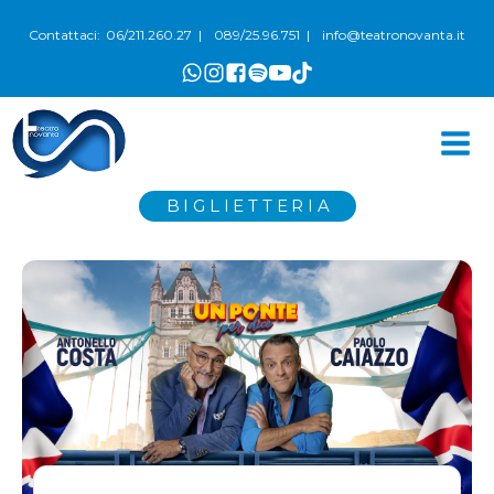
06/211.260.27
089/25.96.751
info@teatronovanta.it
Contattaci:
|
|
BIGLIETTERIA