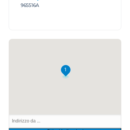
965516A
1