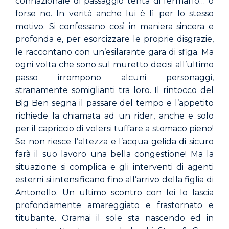
connazionale di passaggio tenta di fermarlo… o
forse no. In verità anche lui è lì per lo stesso
motivo. Si confessano così in maniera sincera e
profonda e, per esorcizzare le proprie disgrazie,
le raccontano con un’esilarante gara di sfiga. Ma
ogni volta che sono sul muretto decisi all’ultimo
passo irrompono alcuni personaggi,
stranamente somiglianti tra loro. Il rintocco del
Big Ben segna il passare del tempo e l’appetito
richiede la chiamata ad un rider, anche e solo
per il capriccio di volersi tuffare a stomaco pieno!
Se non riesce l’altezza e l’acqua gelida di sicuro
farà il suo lavoro una bella congestione! Ma la
situazione si complica e gli interventi di agenti
esterni si intensificano fino all’arrivo della figlia di
Antonello. Un ultimo scontro con lei lo lascia
profondamente amareggiato e frastornato e
titubante. Oramai il sole sta nascendo ed in