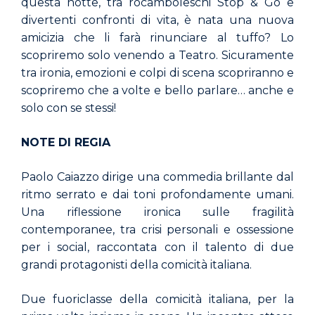
questa notte, tra rocamboleschi Stop & Go e
divertenti confronti di vita, è nata una nuova
amicizia che li farà rinunciare al tuffo? Lo
scopriremo solo venendo a Teatro. Sicuramente
tra ironia, emozioni e colpi di scena scopriranno e
scopriremo che a volte e bello parlare… anche e
solo con se stessi!
NOTE DI REGIA
Paolo Caiazzo dirige una commedia brillante dal
ritmo serrato e dai toni profondamente umani.
Una riflessione ironica sulle fragilità
contemporanee, tra crisi personali e ossessione
per i social, raccontata con il talento di due
grandi protagonisti della comicità italiana.
Due
fuoriclasse
della
comicità
italiana,
per
la