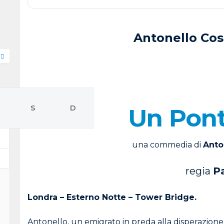
Antonello Co
E
S
D
Un Pont
una commedia di
Anto
regia
P
Londra – Esterno Notte – Tower Bridge.
Antonello, un emigrato in preda alla disperazione 