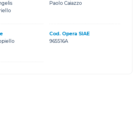
ngelis
Paolo Caiazzo
iello
ie
Cod. Opera SIAE
piello
965516A