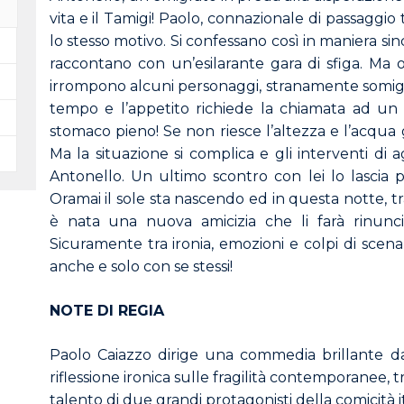
vita e il Tamigi! Paolo, connazionale di passaggio 
lo stesso motivo. Si confessano così in maniera sin
raccontano con un’esilarante gara di sfiga. Ma 
irrompono alcuni personaggi, stranamente somiglian
tempo e l’appetito richiede la chiamata ad un ri
stomaco pieno! Se non riesce l’altezza e l’acqua g
Ma la situazione si complica e gli interventi di age
Antonello. Un ultimo scontro con lei lo lascia
Oramai il sole sta nascendo ed in questa notte, tr
è nata una nuova amicizia che li farà rinunc
Sicuramente tra ironia, emozioni e colpi di scen
anche e solo con se stessi!
NOTE DI REGIA
Paolo Caiazzo dirige una commedia brillante d
riflessione ironica sulle fragilità contemporanee, tr
talento di due grandi protagonisti della comicità it