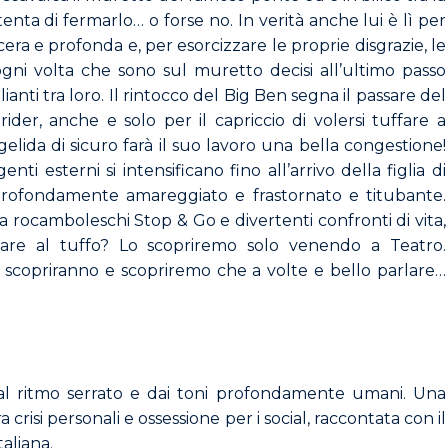
tenta di fermarlo… o forse no. In verità anche lui è lì per
cera e profonda e, per esorcizzare le proprie disgrazie, le
ogni volta che sono sul muretto decisi all’ultimo passo
ti tra loro. Il rintocco del Big Ben segna il passare del
der, anche e solo per il capriccio di volersi tuffare a
elida di sicuro farà il suo lavoro una bella congestione!
nti esterni si intensificano fino all’arrivo della figlia di
 profondamente amareggiato e frastornato e titubante.
a rocamboleschi Stop & Go e divertenti confronti di vita,
iare al tuffo? Lo scopriremo solo venendo a Teatro.
a scopriranno e scopriremo che a volte e bello parlare…
al ritmo serrato e dai toni profondamente umani. Una
a crisi personali e ossessione per i social, raccontata con il
aliana.