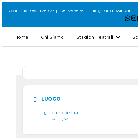
06/211.260.27
089/25.96.751
info@teatronovanta.it
Contattaci:
|
|
Home
Chi Siamo
Stagioni Teatrali
Sp
LUOGO
Teatro de Lise
Sarno, SA