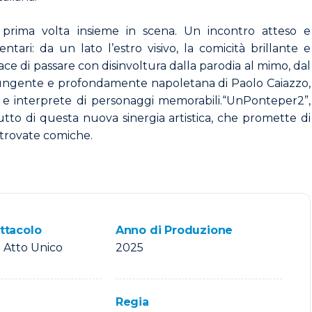
a
prima
volta
insieme
in
scena.
Un
incontro
atteso
e
ntari:
da
un
lato
l’estro
visivo,
la
comicità
brillante
e
ace
di
passare
con
disinvoltura
dalla
parodia
al
mimo,
dal
ungente
e
profondamente
napoletana
di
Paolo
Caiazzo,
e
e
interprete
di
personaggi
memorabili.
“Un
Ponte
per
2”,
rutto
di
questa
nuova
sinergia
artistica,
che
promette
di
 trovate comiche.
ttacolo
Anno di Produzione
- Atto Unico
2025
Regia