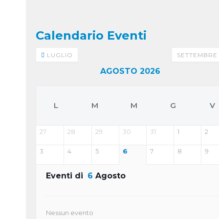
Calendario Eventi
LUGLIO
SETTEMBR
AGOSTO 2026
L
M
M
G
V
27
28
29
30
31
1
2
3
4
5
6
7
8
9
Eventi di
6
Agosto
Nessun evento