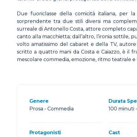
Due
fuoriclasse
della
comicità
italiana,
per
l
sorprendente
tra
due
stili
diversi
ma
compleme
surreale
di
Antonello
Costa,
attore
completo
cap
canto
alla
macchietta;
dall’altro,
l’ironia
sottile,
p
volto
amatissimo
del
cabaret
e
della
TV,
autor
scritto
a
quattro
mani
da
Costa
e
Caiazzo,
è
il
f
mescolare
commedia, emozione, ritmo teatrale e
Genere
Durata Spe
Prosa -
Commedia
100 minuti 
Protagonisti
Cast