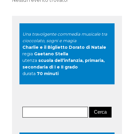
Nessun evento trovato!
Una travolgente commedia musicale tra
cioccolato, sogni e magia
Charlie e il Biglietto Dorato di Natale
regia
Gaetano Stella
utenza
scuola dell’infanzia, primaria,
secondaria di I e II grado
durata
70 minuti