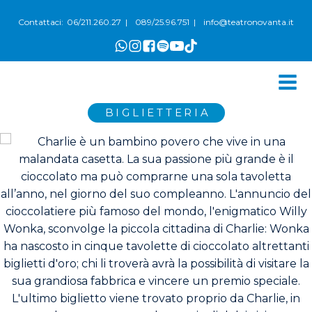
06/211.260.27
089/25.96.751
info@teatronovanta.it
Contattaci:
|
|
BIGLIETTERIA