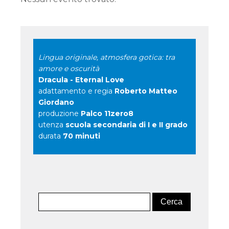
Lingua originale, atmosfera gotica: tra
amore e oscurità
Dracula - Eternal Love
adattamento e regia
Roberto Matteo
Giordano
produzione
Palco 11zero8
utenza
scuola secondaria di I e II grado
durata
70 minuti