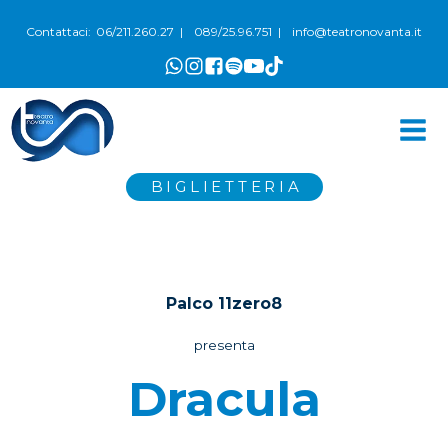
06/211.260.27
089/25.96.751
info@teatronovanta.it
Contattaci:
|
|
BIGLIETTERIA
Palco 11zero8
presenta
Dracula