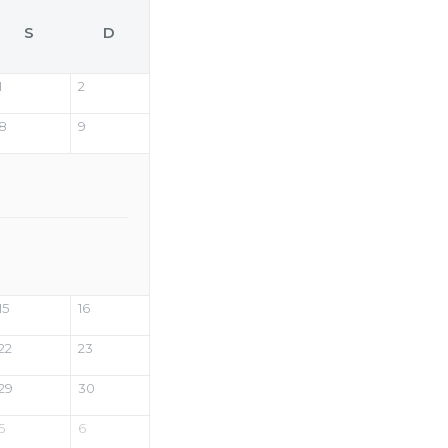
S
D
1
2
8
9
15
16
22
23
29
30
5
6