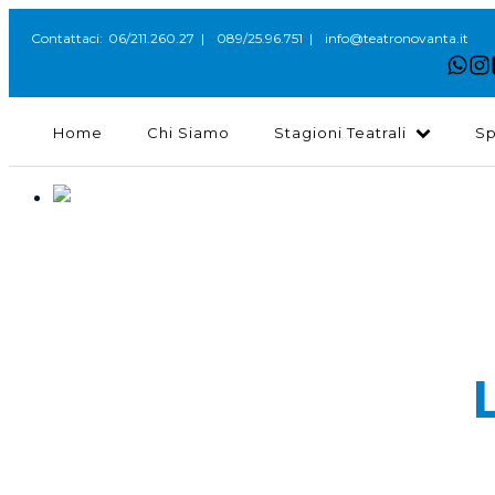
06/211.260.27
089/25.96.751
info@teatronovanta.it
Contattaci:
|
|
Home
Chi Siamo
Stagioni Teatrali
Sp