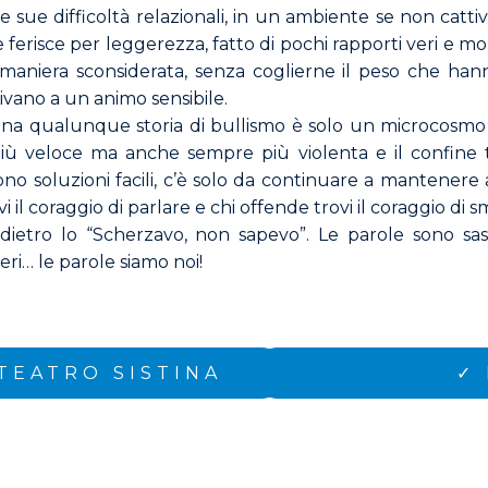
sue difficoltà relazionali, in un ambiente se non catti
risce per leggerezza, fatto di pochi rapporti veri e molt
n maniera sconsiderata, senza coglierne il peso che ha
ivano a un animo sensibile.
una qualunque storia di bullismo è solo un microcosmo 
 veloce ma anche sempre più violenta e il confine tr
ono soluzioni facili, c’è solo da continuare a mantenere a
vi il coraggio di parlare e chi offende trovi il coraggio di 
ietro lo “Scherzavo, non sapevo”. Le parole sono sass
eri… le parole siamo noi!
TEATRO SISTINA
✓