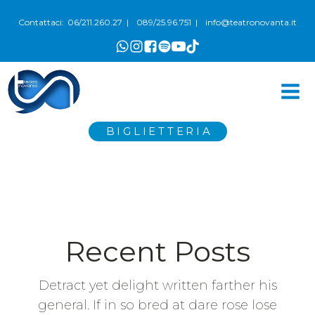
06/211.260.27
089/25.96.751
info@teatronovanta.it
Contattaci:
|
|
BIGLIETTERIA
Recent Posts
Detract yet delight written farther his
general. If in so bred at dare rose lose