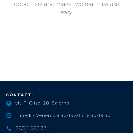
good. Feel and make two real miss use
easy.
CONTATTI
via F. Crispi 20, Salerno
Lunedì - Venerdì: 9:30-13:30 / 15:30-19:30
06/211.260.27