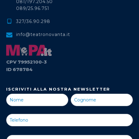
081/197.204.50
089/25.96.751
327/36.90.298
info@teatronovanta.it
CPV 79952100-3
ID 678784
ISCRIVITI ALLA NOSTRA NEWSLETTER
Iscriviti alla
Nostra
Newsletter