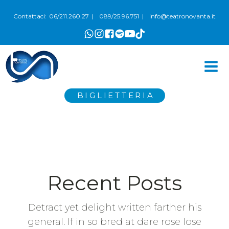
06/211.260.27
089/25.96.751
info@teatronovanta.it
Contattaci:
|
|
BIGLIETTERIA
Recent Posts
Detract yet delight written farther his
general. If in so bred at dare rose lose