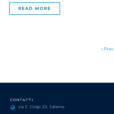
READ MORE
« Pre
CONTATTI
via F. Crispi 20, Salerno