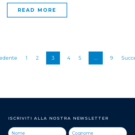
READ MORE
cedente
1
2
3
4
5
…
9
Succe
ISCRIVITI ALLA NOSTRA NEWSLETTER
Iscriviti alla