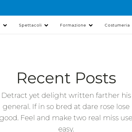
i
Spettacoli
Formazione
Costumeria
Recent Posts
Detract yet delight written farther his
general. If in so bred at dare rose lose
good. Feel and make two real miss us
easy.