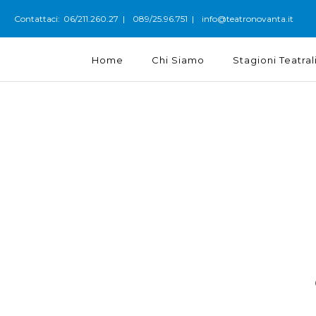
06/211.260.27
089/25.96.751
info@teatronovanta.it
Contattaci:
|
|
Home
Chi Siamo
Stagioni Teatral